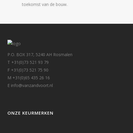
toekomst van de bouw.
P.O. BOX 317, 5240 AH Rosmalen
T +31(0)73 521 93 79
F +31(0)73 521 75 90
M +31(0)65 435 26 16
E info@vanzandvoort.nl
ONZE KEURMERKEN