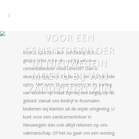
VOOR EEN
CEMENTDEKVLOER
Bent u op zoek naar een bedrijf dat is
IN NIEUWEGEIN
gespecialiseerd in de aanleg van een
cementdekvloer rond Utrecht? Dan is
MOET U BIJ VAN
vloerenbedrijf Van Zandvoort een uitstekende
optie. Met ruim 25 jaar ervaring in de aanleg
ZANDVOORT ZIJN
van vloeren op maat zijn wij een begrip op dit
gebied. Vanuit ons bedrijf in Rosmalen
bedienen wij klanten uit de wijde omgeving. U
kunt voor een zandcementvloer in
Nieuwegein dan ook altijd rekenen op ons
vakmanschap. Of het nu gaat om een woning