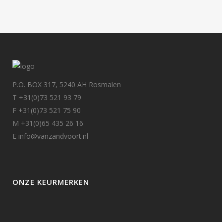
P.O. BOX 317, 5240 AH Rosmalen
T +31(0)73 521 93 79
F +31(0)73 521 75 90
M +31(0)65 435 26 16
E info@vanzandvoort.nl
ONZE KEURMERKEN