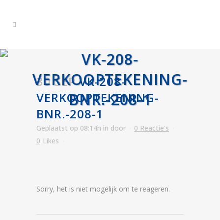
VK-208-
VERKOOPTEKENING-
30 SEP
VK-208-
VERKOOPTEKENING-
BNR.-208-1
BNR.-208-1
Geplaatst op 08:14h
in
door
0 Reactie's
0
Likes
Sorry, het is niet mogelijk om te reageren.