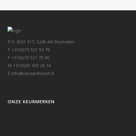
P.O. BOX 317, 5240 AH Rosmalen
T +31(0)73 521 93 79
F +31(0)73 521 75 90
M +31(0)65 435 26 16
E info@vanzandvoort.nl
ONZE KEURMERKEN