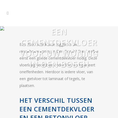
EEN
CEMENTDEKVLOER
Een vloer naar keuze leggen in uw
VOOR UW WONING
nieuwbouwwoning in Den Bosch? Dan heeft u
eerst een goede cementdekvloer nodig. Deze
IN DEN BOSCH
vloerlaag bedekt de ondervloer en egaliseert
oneffenheden. Hierdoor is iedere vloer, van
een gietvloer tot laminaat of tegels, te
plaatsen.
HET VERSCHIL TUSSEN
EEN CEMENTDEKVLOER
EN EEN BETONVLOER