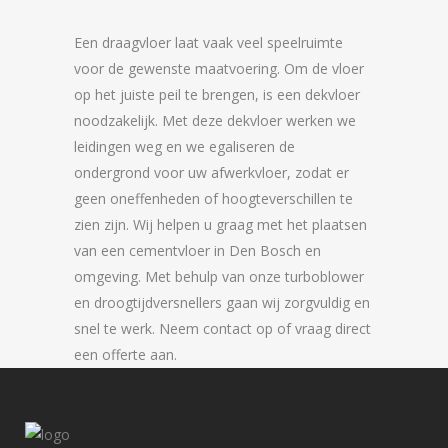
Een draagvloer laat vaak veel speelruimte
voor de gewenste maatvoering. Om de vloer
op het juiste peil te brengen, is een dekvloer
noodzakelijk. Met deze dekvloer werken we
leidingen weg en we egaliseren de
ondergrond voor uw afwerkvloer, zodat er
geen oneffenheden of hoogteverschillen te
zien zijn. Wij helpen u graag met het plaatsen
van een cementvloer in Den Bosch en
omgeving. Met behulp van onze turboblower
en droogtijdversnellers gaan wij zorgvuldig en
snel te werk. Neem contact op of vraag direct
een offerte aan.